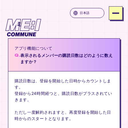
ME:I COMMUNE
日本語
SERVICE
PRICE
アプリ機能について
ATTENTION
Q.
表示されるメンバーの購読日数はどのように数え
FAQ
ますか？
JOIN
購読日数は、登録を開始した日時からカウントしま
LOGIN
す。
登録から24時間経つと、購読日数がプラスされてい
きます。
MUNE
ME:I COMMUNE
ME:I COM
ただし一度解約されますと、再度登録を開始した日
時からのスタートとなります。