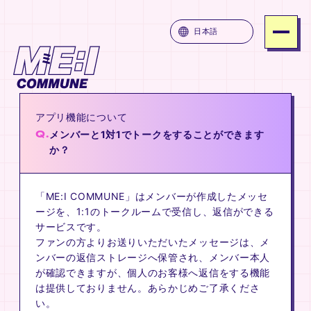
ME:I COMMUNE
日本語
SERVICE
PRICE
アプリ機能について
ATTENTION
Q.
メンバーと1対1でトークをすることができます
FAQ
か？
JOIN
「ME:I COMMUNE」はメンバーが作成したメッセ
LOGIN
ージを、1:1のトークルームで受信し、返信ができる
サービスです。
ファンの方よりお送りいただいたメッセージは、メ
MUNE
ME:I COMMUNE
ME:I COM
ンバーの返信ストレージへ保管され、メンバー本人
が確認できますが、個人のお客様へ返信をする機能
は提供しておりません。あらかじめご了承くださ
い。