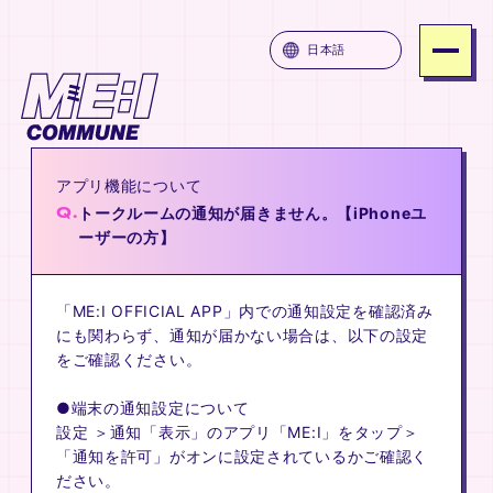
ME:I COMMUNE
日本語
SERVICE
PRICE
アプリ機能について
ATTENTION
Q.
トークルームの通知が届きません。【iPhoneユ
FAQ
ーザーの方】
JOIN
「ME:I OFFICIAL APP」
内での通知設定を確認済み
LOGIN
にも関わらず、通知が届かない場合は、以下の設定
をご確認ください。
UNE
ME:I COMMUNE
ME:I COMM
●端末の通知設定について
設定 ＞通知「表示」のアプリ「ME:I」をタップ＞
「通知を許可」がオンに設定されているかご確認く
ださい。