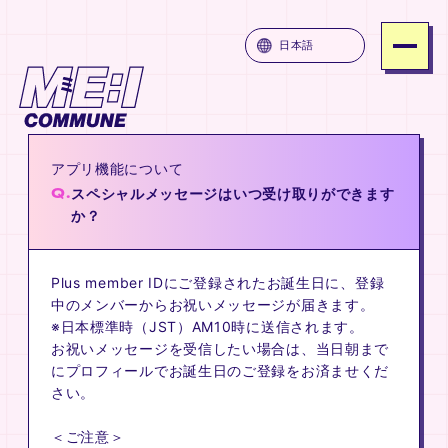
ME:I COMMUNE
日本語
SERVICE
PRICE
アプリ機能について
ATTENTION
Q.
スペシャルメッセージはいつ受け取りができます
FAQ
か？
JOIN
Plus member IDにご登録されたお誕生日に、登録
LOGIN
中のメンバーからお祝いメッセージが届きます。
※日本標準時（JST）AM10時に送信されます。
お祝いメッセージを受信したい場合は、当日朝まで
MUNE
ME:I COMMUNE
ME:I COM
にプロフィールでお誕生日のご登録をお済ませくだ
さい。
＜ご注意＞