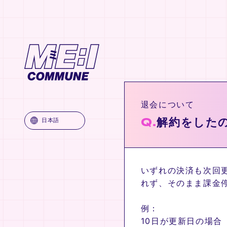
ME:I COMMUNE
退会について
Q.
解約をした
日本語
いずれの決済も次回
れず、そのまま課金
例：
10日が更新日の場合