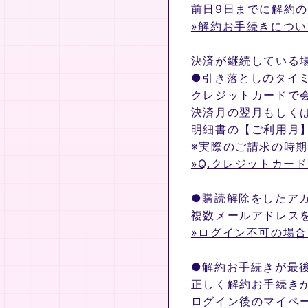
前日9日までに解約
»解約お手続きにつ
決済が継続している
●引き落としのタイ
クレジットカードで
決済月の翌月もしく
明細書の【ご利用月
※実際のご請求の時
»Q.クレジットカー
●購読解除をしたア
複数メールアドレス
»ログイン不可の場
●解約お手続きが最
正しく解約お手続き
ログイン後のマイペ